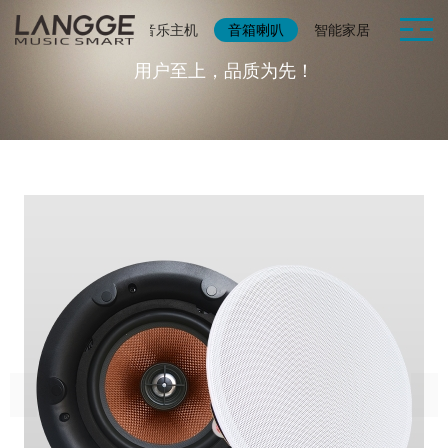
首页
产品展示
音乐主机
音箱喇叭
智能家居
辅助配
用户至上，品质为先！