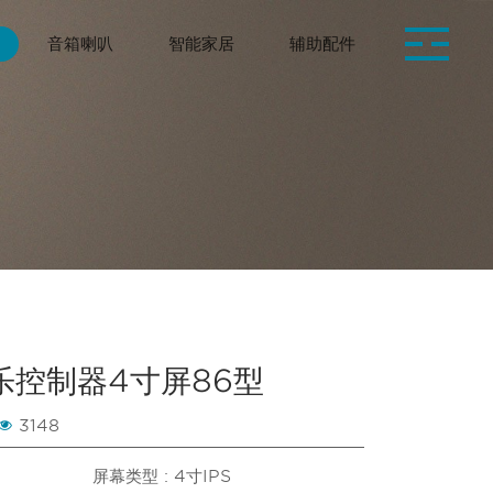
音箱喇叭
智能家居
辅助配件
乐控制器4寸屏86型
3148
屏幕类型 : 4寸IPS