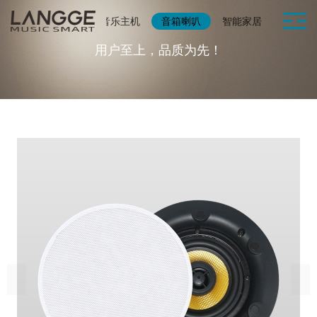
首页
产品展示
音乐主机
音箱喇叭
智能家居
辅助配
用户至上，品质为先！